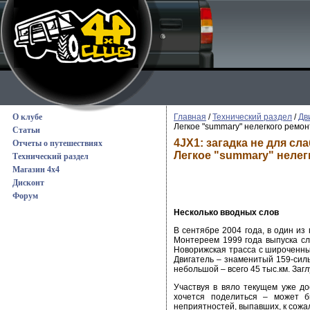
О клубе
Главная
/
Технический раздел
/
Дв
Легкое "summary" нелегкого ремон
Статьи
4JX1: загадка не для с
Отчеты о путешествиях
Легкое "summary" нелег
Технический раздел
Магазин 4x4
Дисконт
Форум
Несколько вводных слов
В сентябре 2004 года, в один из
Монтереем 1999 года выпуска сл
Новорижская трасса с широченным
Двигатель – знаменитый 159-сил
небольшой – всего 45 тыс.км. Заг
Участвуя в вяло текущем уже до
хочется поделиться – может бы
неприятностей, выпавших, к сожал