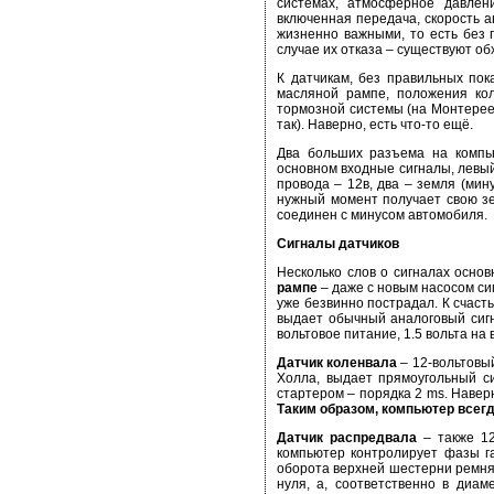
системах, атмосферное давлен
включенная передача, скорость а
жизненно важными, то есть без 
случае их отказа – существуют о
К датчикам, без правильных пок
масляной рампе, положения кол
тормозной системы (на Монтерее;
так). Наверно, есть что-то ещё.
Два больших разъема на компью
основном входные сигналы, левый
провода – 12в, два – земля (мин
нужный момент получает свою зе
соединен с минусом автомобиля.
Сигналы датчиков
Несколько слов о сигналах осно
рампе
– даже с новым насосом сиг
уже безвинно пострадал. К счасть
выдает обычный аналоговый сигн
вольтовое питание, 1.5 вольта на
Датчик коленвала
– 12-вольтовый
Холла, выдает прямоугольный си
стартером – порядка 2 ms. Навер
Таким образом, компьютер всег
Датчик распредвала
– также 12
компьютер контролирует фазы га
оборота верхней шестерни ремня Г
нуля, а, соответственно в диа