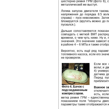
шестерню ремня ГРМ (фото 6), сб
металлический же выступ.
Логика запуска двигателя тако
напряжения до порядка 8.5 вол
справа) – пуск невозможен. Зате
блокируется (крутить можно до п
пускался.).
Дальше сопоставляются показан
совпадать с меткой ВМТ распре
времени, о чем чуть ниже. Ну и
значения. Это значение зависит 
в районе 4 – 6 МПа и также отобр
Вероятно, есть ещё ряд парамет
топливного насоса, если его знач
не проверяли.
Если все 
вольт, и д
4) универ
датчика д
Перед пу
приблизит
Фото 4. Бачок с
Важное за
подсоединенным
отключаетс
компрессором.
есть, есл
метка ремня ГРМ – единственный
показанием поля "обороты двиг
параметры также отображаются н