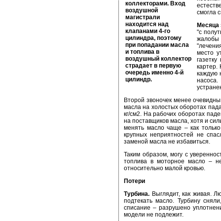
коллекторами. Вход
естестве
воздушной
смогла 
магистрали
находится над
Месяца 
клапанами 4-го
"с полу
цилиндра, поэтому
жалобы 
при попадании масла
"лечени
и топлива в
место у
воздушный коллектор
газетку
страдает в первую
картер.
очередь именно 4-й
каждую 
цилиндр.
насоса.
устранен
Второй звоночек менее очевидный
масла на холостых оборотах падае
кг/см2. На рабочих оборотах пад
на поставщиков масла, хотя и сил
менять масло чаще – как только
крупных неприятностей не спас
заменой масла не избавиться.
Таким образом, могу с увереннос
топлива в моторное масло – не
относительно малой кровью.
Потери
Турбина.
Выглядит, как живая. Лю
подтекать масло. Турбину снял
списание – разрушено уплотнен
модели не подлежит.