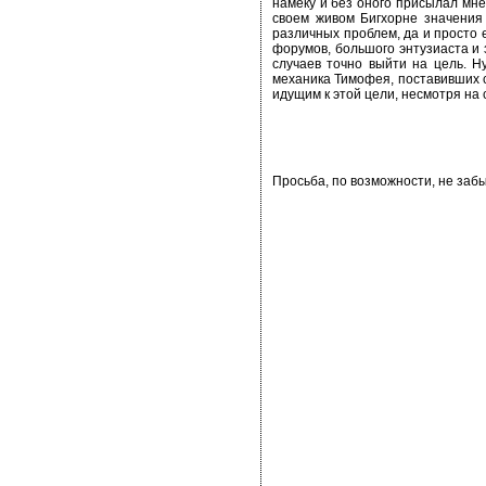
намеку и без оного присылал мне
своем живом Бигхорне значения
различных проблем, да и просто 
форумов, большого энтузиаста и 
случаев точно выйти на цель. Н
механика Тимофея, поставивших с
идущим к этой цели, несмотря на
Просьба, по возможности, не заб