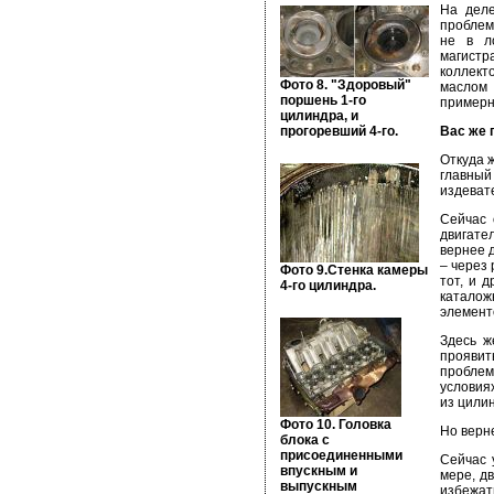
На деле
проблем
не в ло
магист
коллект
Фото 8. "Здоровый"
маслом 
поршень 1-го
примерно
цилиндра, и
прогоревший 4-го.
Вас же 
Откуда ж
главны
издевате
Сейчас 
двигате
вернее 
– через
Фото 9.Стенка камеры
тот, и 
4-го цилиндра.
каталож
элемент
Здесь ж
проявит
проблема
условиях
из цилин
Фото 10. Головка
Но верн
блока с
присоединенными
Сейчас 
впускным и
мере, д
выпускным
избежат