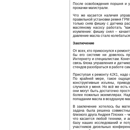
После освобождения поршня и ус
прокачки магистрали.
Что же касается наличия управ
правильной установки ремня ГРМ 
только сняв фишку с датчика ра
масляному насосу работать "ка
изумление: фишку снял – качает
давление масла стало колебаться
Заключение
От всех, кто прикоснулся к ремонт
бы его системе ни довелось пр
Интернету и специалистам. Конечн
связь блока управления и датчик
стендов разобраться в работе сам
Приступая к ремонту 4JX1, надо 
По крайней мере, такое ощущен
конструктивные изъяны, привод
случился у меня. Но всё же есть 
они могут быть достаточно прос
более пожилых экземплярах. Наде
попадании масла в воздушную маг
В заключение хотелось бы мате
задача была решена совместным
близкого друга Андрея Плохих – 
что касается любой техники, и 
базу наших исследований и пот
участников дизельных конферен