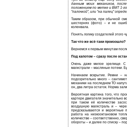
данным моих механиков, посл
положением по метке и ВМТ 1-го
"палочкой", или "на палец" опре
Таким образом, при обычной см
шестернях (фото) – и не ошиб
коленвала.
Понять логику создателей этого ч
Так что же всё-таки произошло?
Вернемся к первым минутам после
Под капотом – сразу после оста
Очень даже милое зрелище. С 
магистрали – масляные потеки. Бу
Начинаем вскрытие. Ремни – на
подозрительно много – сантимет
механики на последнем ТО напута
он, два литра остаток. Норма залив
Вероятная картина того, что пр
картере двигателя значительно во
при таком её количестве засос
воздушную магистраль и – через
предсказываются и вероятные п
работа на низкооктановом топл
количестве – соответственно, све
обороты – и далее по списку – по