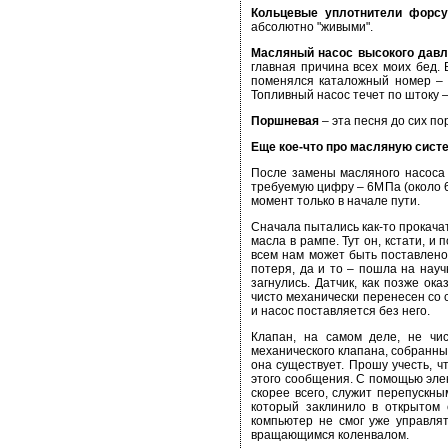
Кольцевые уплотнители форсу
абсолютно "живыми".
Масляный насос высокого давл
главная причина всех моих бед. 
поменялся каталожный номер – 
Топливный насос течет по штоку 
Поршневая
– эта песня до сих по
Еще кое-что про масляную сист
После замены масляного насоса 
требуемую цифру – 6МПа (около 60
момент только в начале пути.
Сначала пытались как-то прокача
масла в рампе. Тут он, кстати, и
всем нам может быть поставлено
потеря, да и то – пошла на науч
загнулись. Датчик, как позже ок
чисто механически перенесен со 
и насос поставляется без него.
Клапан, на самом деле, не чис
механического клапана, собранных
она существует. Прошу учесть, ч
этого сообщения. С помощью элек
скорее всего, служит перепускн
который заклинило в открытом с
компьютер не смог уже управля
вращающимся коленвалом.