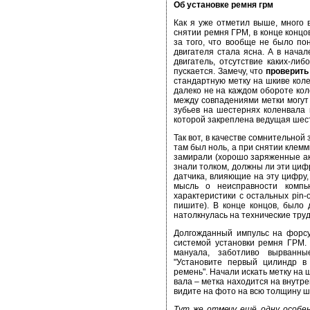
Об установке ремня грм
Как я уже отметил выше, много 
снятии ремня ГРМ, в конце концо
за того, что вообще не было пон
двигателя стала ясна. А в нача
двигатель, отсутствие каких-ли
пускается. Замечу, что
проверить 
стандартную метку на шкиве коле
далеко не на каждом обороте кол
между совпадениями метки могут 
зубьев на шестернях коленвала 
которой закреплена ведущая шес
Так вот, в качестве сомнительно
там был ноль, а при снятии клем
замирали (хорошо заряженные ак
знали толком, должны ли эти циф
датчика, влияющие на эту цифру,
мысль о неисправности компь
характеристики с остальных pin-
пишите). В конце концов, было
натолкнулась на технические тру
Долгожданный импульс на форсун
системой установки ремня ГРМ. 
мануала, заботливо вырванн
"Установите первый цилиндр в
ремень". Начали искать метку на 
вала – метка находится на внутре
видите на фото на всю толщину ш
Тут же отмечу ещё одну особен