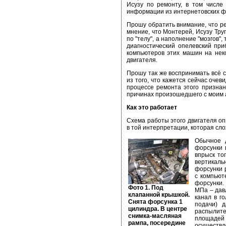
Исузу по ремонту, в том числе
информации из интернетовских ф
Прошу обратить внимание, что 
мнение, что Монтерей, Исузу Труп
по "телу", а наполнение "мозгов",
диагностический опелевский при
компьютеров этих машин на нек
двигателя.
Прошу так же воспринимать всё с
из того, что кажется сейчас очев
процессе ремонта этого признан
причинах произошедшего с моим 
Как это работает
Схема работы этого двигателя о
в той интерпретации, которая сл
Обычное д
форсунки 
впрыск то
вертикаль
форсунки 
с компьют
форсунки.
Фото 1. Под
МПа – давл
клапанной крышкой.
канал в г
Снята форсунка 1
подачи) д
цилиндра. В центре
распылите
снимка-масляная
площадей 
рампа, посередине
осуществл