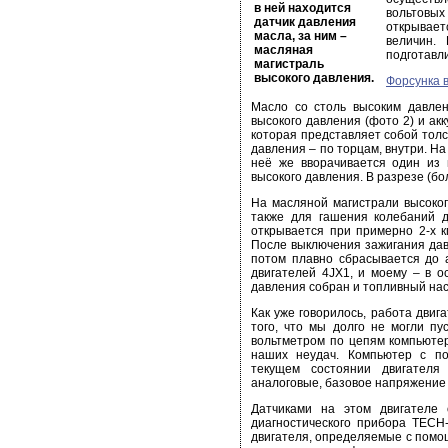
в ней находится
вольтовых
датчик давления
открывает
масла, за ним –
величин.
масляная
подготавли
магистраль
высокого давления.
Форсунка 
Масло со столь высоким давле
высокого давления (фото 2) и ак
которая представляет собой тол
давления – по торцам, внутри. Н
неё же вворачивается один из 
высокого давления. В разрезе (бо
На масляной магистрали высоко
также для гашения колебаний 
открывается при примерно 2-х к
После выключения зажигания давл
потом плавно сбрасывается до 
двигателей 4JX1, и моему – в о
давления собран и топливный нас
Как уже говорилось, работа двиг
того, что мы долго не могли пу
вольтметром по цепям компьютер
наших неудач. Компьютер с п
текущем состоянии двигател
аналоговые, базовое напряжение –
Датчиками на этом двигателе 
диагностического прибора TECH
двигателя, определяемые с помо